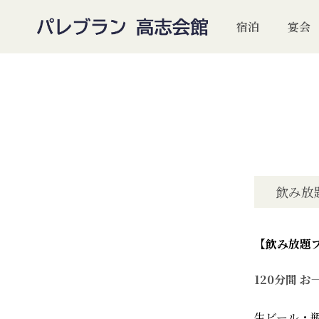
宿泊
宴会
飲み放
【飲み放題
120分間 お
生ビール・